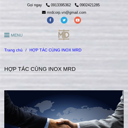
Gọi ngay
0913395362
0902421285
mrdcorp.vn@gmail.com
MENU
Trang chủ
/
HỢP TÁC CÙNG INOX MRD
HỢP TÁC CÙNG INOX MRD