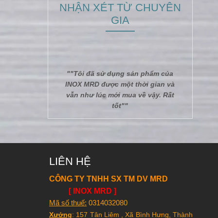
NHẬN XÉT TỪ CHUYÊN
GIA
""Tôi đã sử dụng sản phẩm của
INOX MRD được một thời gian và
vẫn như lúc mới mua về vậy. Rất
tốt""
LIÊN HỆ
CÔNG TY TNHH SX TM DV MRD
[ INOX MRD ]
Mã số thuế:
0314032080
Xưởng
: 157 Tân Liêm , Xã Bình Hưng, Thành