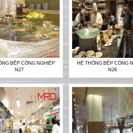
ỐNG BẾP CÔNG NGHIỆP
HỆ THỐNG BẾP CÔNG 
N27
N26