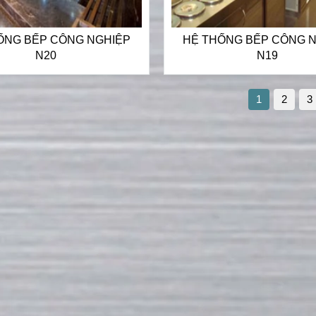
ỐNG BẾP CÔNG NGHIỆP
HỆ THỐNG BẾP CÔNG 
N20
N19
1
2
3