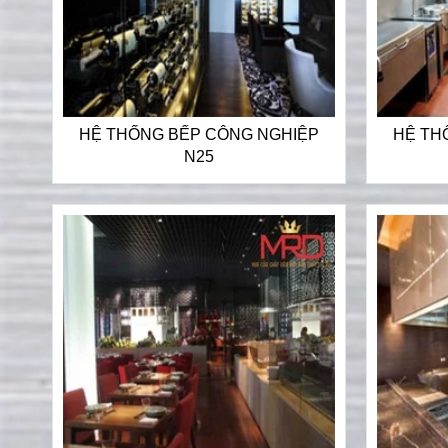
HỆ THỐNG BẾP CÔNG NGHIỆP
HỆ TH
N25