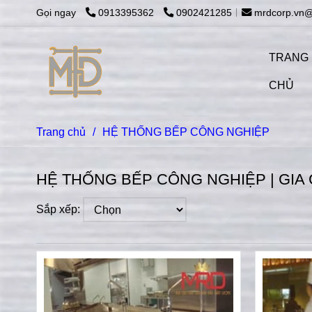
Gọi ngay
0913395362
0902421285
mrdcorp.vn
TRANG
CHỦ
Trang chủ
/
HỆ THỐNG BẾP CÔNG NGHIỆP
HỆ THỐNG BẾP CÔNG NGHIỆP | GIA
Sắp xếp: