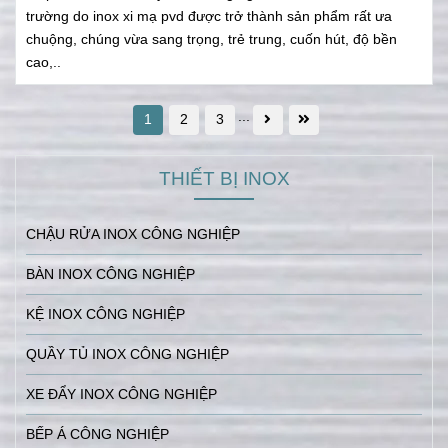
trường do inox xi mạ pvd được trở thành sản phẩm rất ưa
chuộng, chúng vừa sang trọng, trẻ trung, cuốn hút, độ bền
cao,..
...
1
2
3
THIẾT BỊ INOX
CHẬU RỬA INOX CÔNG NGHIỆP
BÀN INOX CÔNG NGHIỆP
KỆ INOX CÔNG NGHIỆP
QUẦY TỦ INOX CÔNG NGHIỆP
XE ĐẨY INOX CÔNG NGHIỆP
BẾP Á CÔNG NGHIỆP