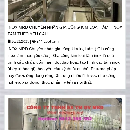
INOX MRD CHUYÊN NHẬN GIA CÔNG KIM LOẠI TẤM - INOX
TẤM THEO YÊU CẦU
16/12/2025
|
244 Lượt xem
INOX MRD Chuyên nhận gia công kim loại tấm ( Gia công
inox tấm theo yêu cầu ) .Gia công kim loại tấm inox là quá
trình cắt, chấn, uốn, hàn, đột dập hoặc tạo hình các tấm inox
(thép không gỉ) theo yêu cầu kỹ thuật cụ thể. Phương pháp
này được ứng dụng rộng rãi trong nhiều lĩnh vực như công
nghiệp, xây dựng, thực phẩm, y tế và nội thất.