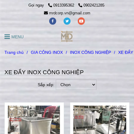
Gọi ngay
0913395362
0902421285
mrdcorp.vn@gmail.com
MENU
Trang chủ
/
GIA CÔNG INOX
/
INOX CÔNG NGHIỆP
/
XE ĐẨY
XE ĐẨY INOX CÔNG NGHIỆP
Sắp xếp: