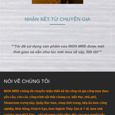
NHẬN XÉT TỪ CHUYÊN GIA
""Tôi đã sử dụng sản phẩm của INOX MRD được một
thời gian và vẫn như lúc mới mua về vậy. Rất tốt""
NÓI VỀ CHÚNG TÔI
INOX MRD chúng tôi chuyên nhận thiết kế thi công và gia công inox theo
yêu cầu, cho các công trình nội thất chung cư, biệt thự, nhà phố,
Showroom trưng bày, Quầy Bar Inox, shop thời trang, bếp ăn inox công
nghiệp, Nhà Hàng, Khách Sạn, Inox Ngành Thủy Sản & Y tế, Inox nhà
xưởng, Inox Nhà Kho...,với phương chân đêm đến cho mọi người tiêu