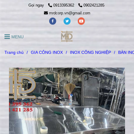
Gọi ngay
0913395362
0902421285
mrdcorp.vn@gmail.com
MENU
Trang chủ
/
GIA CÔNG INOX
/
INOX CÔNG NGHIỆP
/
BÀN IN