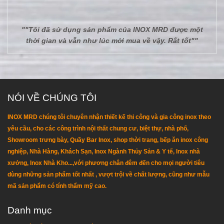
""Tôi đã sử dụng sản phẩm của INOX MRD được một
thời gian và vẫn như lúc mới mua về vậy. Rất tốt""
NÓI VỀ CHÚNG TÔI
INOX MRD chúng tôi chuyên nhận thiết kế thi công và gia công inox theo
yêu cầu, cho các công trình nội thất chung cư, biệt thự, nhà phố,
Showroom trưng bày, Quầy Bar Inox, shop thời trang, bếp ăn inox công
nghiệp, Nhà Hàng, Khách Sạn, Inox Ngành Thủy Sản & Y tế, Inox nhà
xưởng, Inox Nhà Kho...,với phương chân đêm đến cho mọi người tiêu
dùng những sản phẩm tốt nhất , vượt trội về chất lượng, cũng như mẫu
mã sản phẩm có tính thẩm mỹ cao.
Danh mục