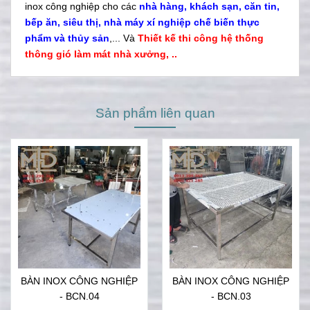
inox công nghiệp cho các
nhà hàng, khách sạn, căn tin,
bếp ăn, siêu thị, nhà máy xí nghiệp chế biến thực
phẩm và thủy sản
,... Và
Thiết kế thi công hệ thống
thông gió làm mát nhà xưởng, ..
Sản phẩm liên quan
BÀN INOX CÔNG NGHIỆP
BÀN INOX CÔNG NGHIỆP
- BCN.04
- BCN.03