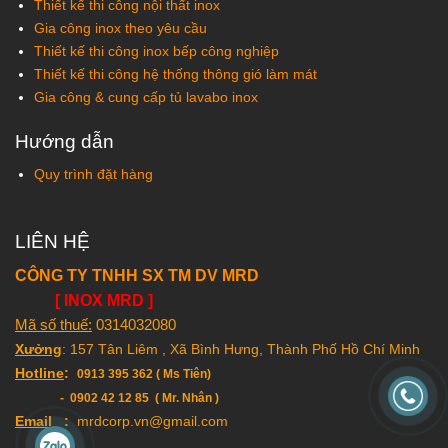
Thiết kế thi công nội thất inox
Gia công inox theo yêu cầu
Thiết kế thi công inox bếp công nghiệp
Thiết kế thi công hệ thống thông gió làm mát
Gia công & cung cấp tủ lavabo inox
Hướng dẫn
Quy trình đặt hàng
LIÊN HỆ
CÔNG TY TNHH SX TM DV MRD
[ INOX MRD ]
Mã số thuế:
0314032080
Xưởng
: 157 Tân Liêm , Xã Bình Hưng, Thành Phố Hồ Chí Minh
Hotline
:
0913 395 362 ( Ms Tiên)
- 0902 42 12 85 ( Mr. Nhân )
Email
:
mrdcorp.vn@gmail.com