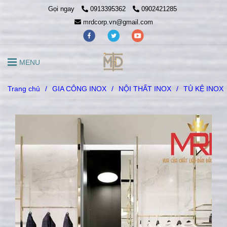
Gọi ngay
0913395362
0902421285
mrdcorp.vn@gmail.com
MENU
Trang chủ
/
GIA CÔNG INOX
/
NỘI THẤT INOX
/
TỦ KỆ INOX