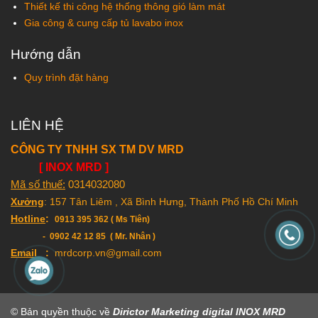
Thiết kế thi công hệ thống thông gió làm mát
Gia công & cung cấp tủ lavabo inox
Hướng dẫn
Quy trình đặt hàng
LIÊN HỆ
CÔNG TY TNHH SX TM DV MRD
[ INOX MRD ]
Mã số thuế:
0314032080
Xưởng
: 157 Tân Liêm , Xã Bình Hưng, Thành Phố Hồ Chí Minh
Hotline
:
0913 395 362 ( Ms Tiên)
- 0902 42 12 85 ( Mr. Nhân )
Email
:
mrdcorp.vn@gmail.com
© Bản quyền thuộc về
Dirictor Marketing digital INOX MRD