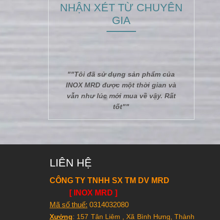
NHẬN XÉT TỪ CHUYÊN
GIA
""Tôi đã sử dụng sản phẩm của
INOX MRD được một thời gian và
vẫn như lúc mới mua về vậy. Rất
tốt""
LIÊN HỆ
CÔNG TY TNHH SX TM DV MRD
[ INOX MRD ]
Mã số thuế:
0314032080
Xưởng
: 157 Tân Liêm , Xã Bình Hưng, Thành