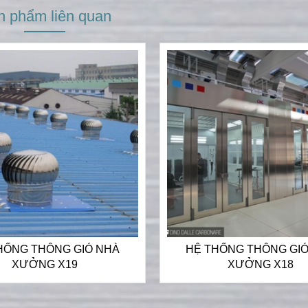
n phẩm liên quan
HỐNG THÔNG GIÓ NHÀ
HỆ THỐNG THÔNG GI
XƯỞNG X19
XƯỞNG X18