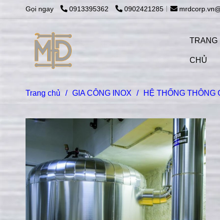
Gọi ngay
0913395362
0902421285
mrdcorp.vn
TRANG
CHỦ
Trang chủ
/
GIA CÔNG INOX
/
HỆ THỐNG THÔNG 